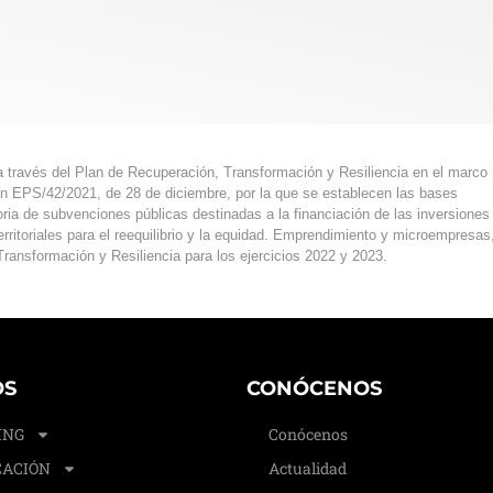
 través del Plan de Recuperación, Transformación y Resiliencia en el marco
en EPS/42/2021, de 28 de diciembre, por la que se establecen las bases
ia de subvenciones públicas destinadas a la financiación de las inversiones
itoriales para el reequilibrio y la equidad. Emprendimiento y microempresas
ransformación y Resiliencia para los ejercicios 2022 y 2023.
OS
CONÓCENOS
ING
Conócenos
ACIÓN
Actualidad