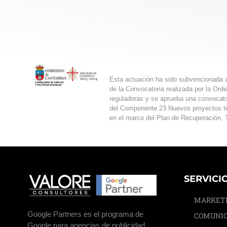
Esta actuación ha sido subvencionada a
de la Convocatoria realizada por la Ord
reguladoras y se aprueba una convocator
del Componente 23 Nuevos proyectos terr
en el marco del Plan de Recuperación, T
SERVICI
MARKET
Google Partners es el programa de
COMUNIC
Google para agencias de publicidad,