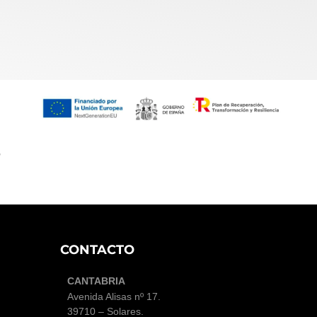
,
CONTACTO
CANTABRIA
Avenida Alisas nº 17
.
39710 – Solares.