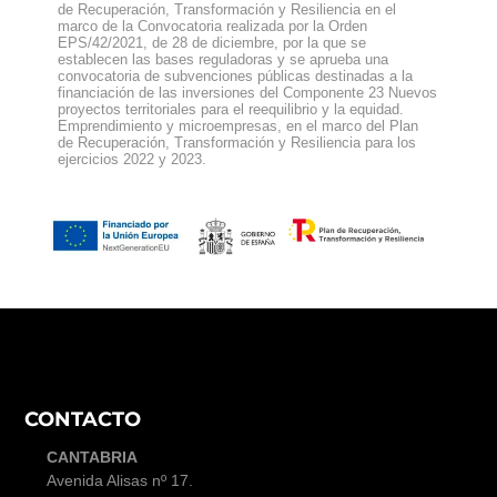
de Recuperación, Transformación y Resiliencia en el
marco de la Convocatoria realizada por la Orden
EPS/42/2021, de 28 de diciembre, por la que se
establecen las bases reguladoras y se aprueba una
convocatoria de subvenciones públicas destinadas a la
financiación de las inversiones del Componente 23 Nuevos
proyectos territoriales para el reequilibrio y la equidad.
Emprendimiento y microempresas, en el marco del Plan
de Recuperación, Transformación y Resiliencia para los
ejercicios 2022 y 2023.
CONTACTO
CANTABRIA
Avenida Alisas nº 17
.