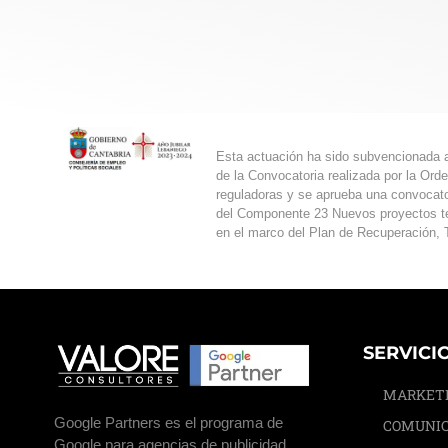
Esta actuación ha sido subvencionada a
de la Convocatoria realizada por la Ord
reguladoras y se aprueba una convocator
del Componente 23 Nuevos proyectos terr
en el marco del Plan de Recuperación, T
SERVICI
MARKET
Google Partners es el programa de
COMUNIC
Google para agencias de publicidad,