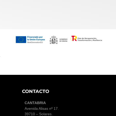
,
CONTACTO
CANTABRIA
Avenida Alisas nº 17
.
39710 – Solares.