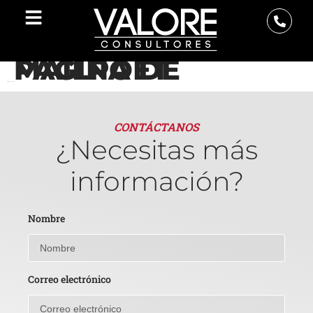
PÁGINA DE MAILPOET
[mailpoet_page]
CONTÁCTANOS
¿Necesitas más
información?
Nombre
Correo electrónico