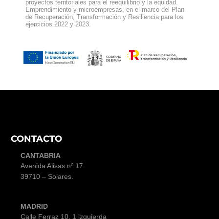
proyectos territoriales para el reequilibrio y la equidad.
Emprendimiento y microempresas, en el marco del Plan
de Recuperación, Transformación y Resiliencia para los
ejercicios 2022 y 2023.
CONTACTO
CANTABRIA
Avenida Alisas nº 17
.
39710 – Solares.
MADRID
Calle Ferraz 10, 1 izquierda