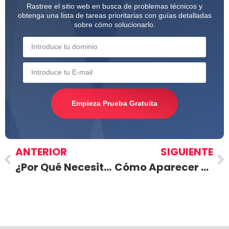
Rastree el sitio web en busca de problemas técnicos y
obtenga una lista de tareas prioritarias con guías detalladas
sobre cómo solucionarlo.
Empieza Prueba Gratuita
ANTERIOR
SIGUIENTE
¿Por Qué Necesitas Una Web Aunque Tengas Redes Sociales?
Cómo Aparecer El Primero En Google Maps Y Conseguir Más Clientes Con Tu Negocio Local