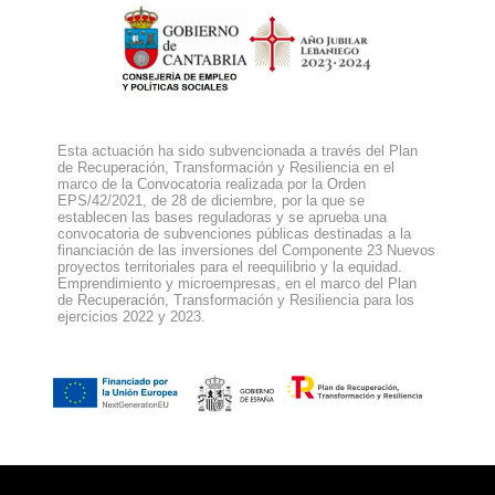
Esta actuación ha sido subvencionada a través del Plan
de Recuperación, Transformación y Resiliencia en el
marco de la Convocatoria realizada por la Orden
EPS/42/2021, de 28 de diciembre, por la que se
establecen las bases reguladoras y se aprueba una
convocatoria de subvenciones públicas destinadas a la
financiación de las inversiones del Componente 23 Nuevos
proyectos territoriales para el reequilibrio y la equidad.
Emprendimiento y microempresas, en el marco del Plan
de Recuperación, Transformación y Resiliencia para los
ejercicios 2022 y 2023.